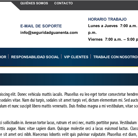
QUIÉNES SOMOS
CONTACTO
HORARIO TRABAJO
Lunes a Jueves 7:00 a.m. 
E-MAIL DE SOPORTE
info@seguridadguanenta.com
p.m.
Viernes 7:00 a.m. – 5:00 
DOR
RESPONSABILIDAD SOCIAL
VIP CLIENTES
TRABAJE CON NOSOTRO
scing elit. Donec vehicula mattis iaculis. Phasellus eu leo eget tortor consectetur hendrer
 sodales vitae. Nam dui turpis, sodales sit amet turpis vel, dictum elementum mi. Sed auctor
ulum et nunc suscipit libero mattis venenatis. Duis finibus magna a mi vestibulum, vitae sc
i sollicitudin in. Aenean tortor lacus, rutrum et orci nec, mattis porttitor purus. Vestibulu
tis augue. Nunc vitae sapien diam. Quisque molestie orci a lacus euismod luctus. Class a
 sit amet orci nibh. Maecenas lobortis velit quis pulvinar vulputate. Phasellus est diam,