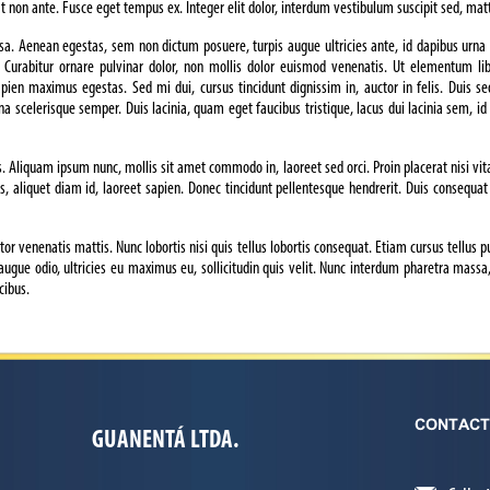
t non ante. Fusce eget tempus ex. Integer elit dolor, interdum vestibulum suscipit sed, matti
sa. Aenean egestas, sem non dictum posuere, turpis augue ultricies ante, id dapibus urn
s. Curabitur ornare pulvinar dolor, non mollis dolor euismod venenatis. Ut elementum li
ien maximus egestas. Sed mi dui, cursus tincidunt dignissim in, auctor in felis. Duis se
a scelerisque semper. Duis lacinia, quam eget faucibus tristique, lacus dui lacinia sem, id
liquam ipsum nunc, mollis sit amet commodo in, laoreet sed orci. Proin placerat nisi vitae
bus, aliquet diam id, laoreet sapien. Donec tincidunt pellentesque hendrerit. Duis consequ
tor venenatis mattis. Nunc lobortis nisi quis tellus lobortis consequat. Etiam cursus tellus p
augue odio, ultricies eu maximus eu, sollicitudin quis velit. Nunc interdum pharetra massa, 
cibus.
CONTAC
GUANENTÁ LTDA.