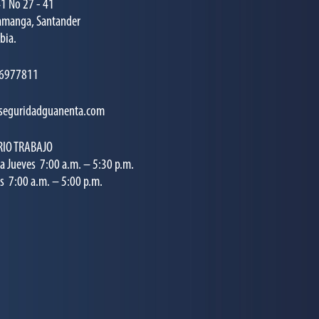
41 No 27 - 41
amanga, Santander
bia.
 6977811
seguridadguanenta.com
IO TRABAJO
a Jueves 7:00 a.m. – 5:30 p.m.
s 7:00 a.m. – 5:00 p.m.