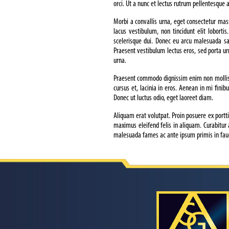
orci. Ut a nunc et lectus rutrum pellentesque a
Morbi a convallis urna, eget consectetur mas
lacus vestibulum, non tincidunt elit loborti
scelerisque dui. Donec eu arcu malesuada sap
Praesent vestibulum lectus eros, sed porta urn
urna.
Praesent commodo dignissim enim non mollis. A
cursus et, lacinia in eros. Aenean in mi fini
Donec ut luctus odio, eget laoreet diam.
Aliquam erat volutpat. Proin posuere ex portti
maximus eleifend felis in aliquam. Curabitur 
malesuada fames ac ante ipsum primis in fau