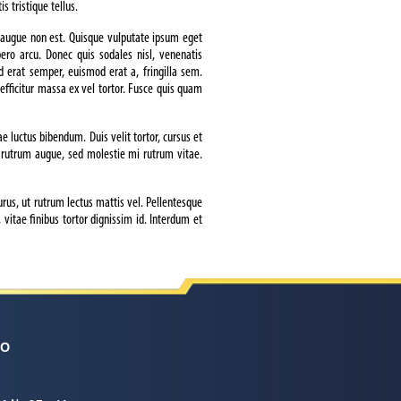
s tristique tellus.
a augue non est. Quisque vulputate ipsum eget
bero arcu. Donec quis sodales nisl, venenatis
d erat semper, euismod erat a, fringilla sem.
 efficitur massa ex vel tortor. Fusce quis quam
 luctus bibendum. Duis velit tortor, cursus et
at rutrum augue, sed molestie mi rutrum vitae.
urus, ut rutrum lectus mattis vel. Pellentesque
vitae finibus tortor dignissim id. Interdum et
TO