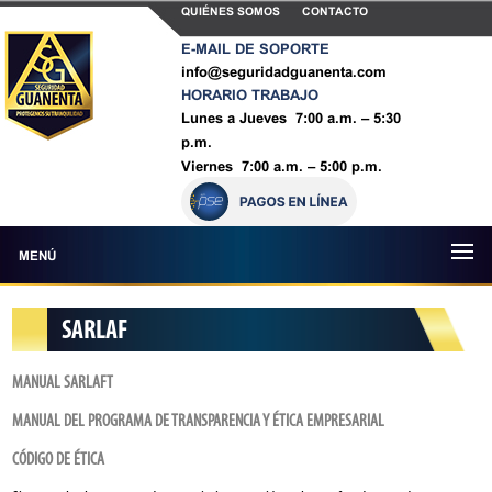
QUIÉNES SOMOS
CONTACTO
E-MAIL DE SOPORTE
info@seguridadguanenta.com
HORARIO TRABAJO
Lunes a Jueves 7:00 a.m. – 5:30
p.m.
Viernes 7:00 a.m. – 5:00 p.m.
MENÚ
SARLAF
MANUAL SARLAFT
M
A
N
U
A
L
D
E
L
P
R
O
G
R
A
M
A
D
E
T
R
A
N
S
P
A
R
E
N
C
I
A
Y
É
T
I
C
A
E
M
P
R
E
S
A
R
I
A
L
CÓDIGO DE ÉTICA